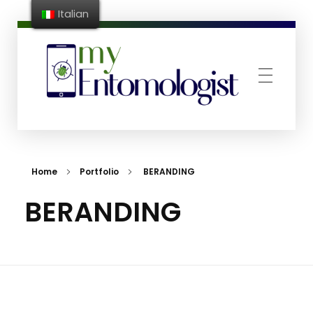
Italian
MyEntomologist
App riconoscimento e conta infestanti
Home
Portfolio
BERANDING
BERANDING